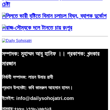
চেষ্টা
দিল্লিতে ভারী বৃষ্টিতে বিমান চলাচল বিঘ্ন, ব্যাপক দুর্ভোগ
মিরাজ-সৌম্যকে দলে টানতে চায় রংপুর
সম্পাদক: মুহাম্মদ আবু হানিফ ।। প্রকাশক: খন্দকার
মারজান
নির্বাহী সম্পাদক: লায়ন উমার রাযী
প্রধান উপদেষ্টা: কবি কামরুল আহসান হাসন।
ইমেইল: info@dailysohojatri.com
নাম্বার:+৮৮০ ১৭৭৮-১৬৬৭২৪