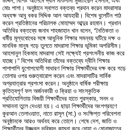
উদ্দিন, বিশিষ্ট আলেমে দ্বীন মাওলানা মুজাহিদুল ইসলাম, এবং
মোঃ পাশা। অনুষ্ঠানে স্বাগত বক্তব্য প্রদান করেন মাদরাসার
অধ্যক্ষ আবু বকর সিদ্দিক আল আযহারী। বিশেষ বুলেটিন পাঠ
করেন প্রতিষ্ঠানের পরিচালক মোহাম্মদ আব্দুর রহমান। প্রধান
অতিথির বক্তব্যে জনাব শাহজাহান খান বলেন, “নৈতিকতা ও
ধর্মীয় মূল্যবোধের সঙ্গে আধুনিক শিক্ষার সমন্বয় ঘটিয়ে দক্ষ ও
মানবিক মানুষ গড়ে তুলতে মাদরাসা শিক্ষার ভূমিকা অপরিসীম।
আহসানুল হিকমাহ মাদরাসা সেই লক্ষ্যেই প্রশংসনীয় কাজ করে
যাচ্ছে।” বিশেষ অতিথিরা তাঁদের বক্তব্যে দ্বীনি শিক্ষার
পাশাপাশি যুগোপযোগী সাধারণ শিক্ষায় শিক্ষার্থীদের দক্ষ করে গড়ে
তোলার ওপর গুরুত্বারোপ করেন এবং মাদরাসাটির সার্বিক
অগ্রযাত্রার প্রশংসা করেন। অনুষ্ঠানে বার্ষিক পরীক্ষায়
কৃতিত্বপূর্ণ ফল অর্জনকারী ও ক্রিয়া ও সাংস্কৃতিক
প্রতিযোগিতায় বিজয়ী শিক্ষার্থীদের হাতে পুরস্কার, সনদ ও
সম্মাননা তুলে দেওয়া হয়। এ ছাড়া শিক্ষার্থীদের অংশগ্রহণে
কুরআন তেলাওয়াত, নাতে রাসূল (সা.) ও সংক্ষিপ্ত পরিবেশনা
অনুষ্ঠানকে আরও অর্থবহ করে তোলে। শেষে দেশ, জাতি ও
শিক্ষার্থীদের উজ্জ্বল ভবিষ্যৎ কামনা করে দোয়া ও মোনাজাতের