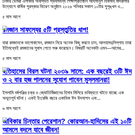
ঢাকার ডেমরা এলাকায় অবস্থিত স্বনামধন্য শিক্ষাপ্রতিষ্ঠান আহসানুল হিকমাহ মাদরাসার
উদ্যোগে বার্ষিক পুরস্কার বিতরণ অনুষ্ঠান ২০২৬ শনিবার সকাল ১০টায় সুশৃঙ্খল ও...
৫ মাস আগে
রমজান সাফল্যের ৫টি প্রস্তুতির ধাপ!
যারা রমজানকে ভালোবাসেন, রমজান নিয়ে অনেক কিছু করতে চান, আলহামদুলিল্লাহ তারা
ইতিমধ্যেই রমজানের সুবাস পেতে শুরু করেছেন। বিষয়টি অনেকটা এমন—আমের...
৫ মাস আগে
ইতিহাসের বিরল ঘটনা ২০৩৯ সালে: এক বছরেই ৩টি ঈদ
ও ২ বার হজ পালনের সুযোগ পাবেন মুসলমানরা!
ইসলামি বর্ষপঞ্জির চক্র ও জ্যোতির্বিজ্ঞানের হিসাব মিলিয়ে ভবিষ্যতে ঘটতে যাচ্ছে এক
অভূতপূর্ব ঘটনা। একই ইংরেজি বছরে একাধিক ঈদ উদযাপন এবং...
৬ মাস আগে
জীবিকার চিন্তায় পেরেশান? কোরআন-হাদিসের এই ১০টি
আমলে বদলে যাবে জীবন!