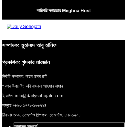
কারিগরি সহায়তায় Meghna Host
সম্পাদক: মুহাম্মদ আবু হানিফ
প্রকাশক: খন্দকার মারজান
নির্বাহী সম্পাদক: লায়ন উমার রাযী
প্রধান উপদেষ্টা: কবি কামরুল আহসান হাসান
ইমেইল: info@dailysohojatri.com
নাম্বার:+৮৮০ ১৭৭৮-১৬৬৭২৪
ঠিকানাঃ ৩০৯, তেজগাঁও শিল্পাঞ্চল, তেজগাঁও, ঢাকা-১২০৮
আমাদের সম্পর্কে