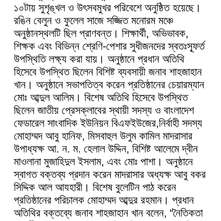
১০টায় সুশৃঙ্খল ও উৎসবমুখর পরিবেশে অনুষ্ঠিত হয়েছে।
রঙিন বেলুন ও ফুলেল সাজে সজ্জিত মনোরম মঞ্চে
অনুষ্ঠানস্থলটি ছিল প্রাণবন্ত। শিক্ষার্থী, অভিভাবক,
শিক্ষক এবং বিভিন্ন শ্রেণি-পেশার সুধীজনদের স্বতঃস্ফূর্ত
উপস্থিতি লক্ষ্য করা যায়। অনুষ্ঠানে প্রধান অতিথি
হিসেবে উপস্থিত ছিলেন বিশিষ্ট ব্যবসায়ী জনাব শাহজাহান
খান। অনুষ্ঠানে সভাপতিত্ব করেন প্রতিষ্ঠানের চেয়ারম্যান
মোঃ আব্দুল আলিম। বিশেষ অতিথি হিসেবে উপস্থিত
ছিলেন জাতীয় প্রেসক্লাবের স্থায়ী সদস্য ও বাংলাদেশ
ফেডারেল সাংবাদিক ইউনিয়ন বিএফইউজের,নির্বাহী সদস্য
মোহাম্মদ আবু হানিফ, মিসবাহুল উলুম কামিল মাদরাসার
উপাধ্যক্ষ আ. ন. ম. হেলাল উদ্দিন, বিশিষ্ট আলেমে দ্বীন
মাওলানা মুজাহিদুল ইসলাম, এবং মোঃ পাশা। অনুষ্ঠানে
স্বাগত বক্তব্য প্রদান করেন মাদরাসার অধ্যক্ষ আবু বকর
সিদ্দিক আল আযহারী। বিশেষ বুলেটিন পাঠ করেন
প্রতিষ্ঠানের পরিচালক মোহাম্মদ আব্দুর রহমান। প্রধান
অতিথির বক্তব্যে জনাব শাহজাহান খান বলেন, “নৈতিকতা