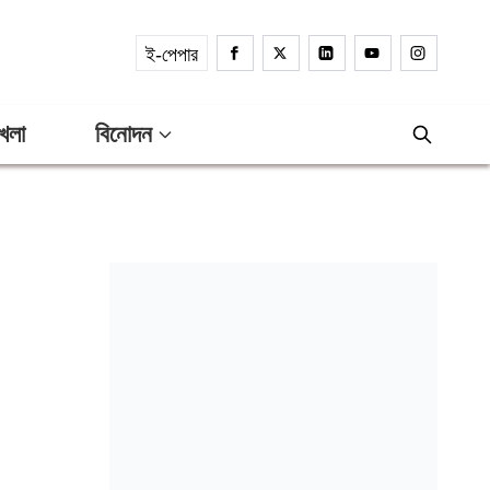
ই-পেপার
েলা
বিনোদন