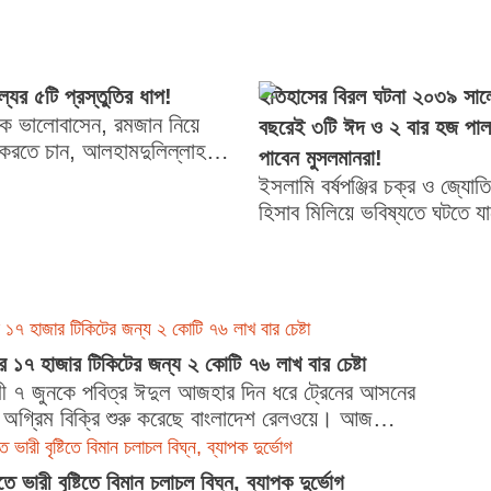
যের ৫টি প্রস্তুতির ধাপ!
ইতিহাসের বিরল ঘটনা ২০৩৯ সা
কে ভালোবাসেন, রমজান নিয়ে
বছরেই ৩টি ঈদ ও ২ বার হজ পাল
করতে চান, আলহামদুলিল্লাহ
পাবেন মুসলমানরা!
যেই রমজানের সুবাস পেতে শুরু
ইসলামি বর্ষপঞ্জির চক্র ও জ্যোতির্
িষয়টি অনেকটা এমন—আমের...
হিসাব মিলিয়ে ভবিষ্যতে ঘটতে য
অভূতপূর্ব ঘটনা। একই ইংরেজি 
একাধিক ঈদ উদযাপন এবং...
র ১৭ হাজার টিকিটের জন্য ২ কোটি ৭৬ লাখ বার চেষ্টা
ের ১৭ হাজার টিকিটের জন্য ২ কোটি ৭৬ লাখ বার চেষ্টা
ী ৭ জুনকে পবিত্র ঈদুল আজহার দিন ধরে ট্রেনের আসনের
 অগ্রিম বিক্রি শুরু করেছে বাংলাদেশ রেলওয়ে। আজ
র বিক্রি...
ে ভারী বৃষ্টিতে বিমান চলাচল বিঘ্ন, ব্যাপক দুর্ভোগ
তে ভারী বৃষ্টিতে বিমান চলাচল বিঘ্ন, ব্যাপক দুর্ভোগ