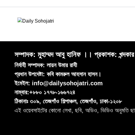
সম্পাদক: মুহাম্মদ আবু হানিফ ।। প্রকাশক: খন্দকা
নির্বাহী সম্পাদক: লায়ন উমার রাযী
প্রধান উপদেষ্টা: কবি কামরুল আহসান হাসন।
ইমেইল: info@dailysohojatri.com
নাম্বার:+৮৮০ ১৭৭৮-১৬৬৭২৪
ঠিকানাঃ ৩০৯, তেজগাঁও শিল্পাঞ্চল, তেজগাঁও, ঢাকা-১২০৮
এই ওয়েবসাইটের কোনো লেখা, ছবি, অডিও, ভিডিও অনুমতি ছা