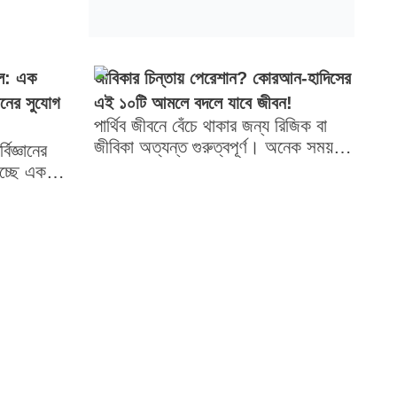
লে: এক
জীবিকার চিন্তায় পেরেশান? কোরআন-হাদিসের
নের সুযোগ
এই ১০টি আমলে বদলে যাবে জীবন!
পার্থিব জীবনে বেঁচে থাকার জন্য রিজিক বা
জীবিকা অত্যন্ত গুরুত্বপূর্ণ। অনেক সময়
বিজ্ঞানের
কঠোর পরিশ্রমের পরও সংসারে অভাব-অনটন
াচ্ছে এক
লেগেই থাকে, যা...
বছরে