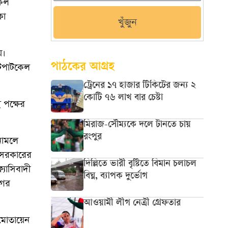
কেল
কা
খুঁজুন
য়।
পাঠকের আগ্রহ
ইটপাটকেল
ট্রেনের ১৭ হাজার টিকিটের জন্য ২
কোটি ৭৬ লাখ বার চেষ্টা
 পক্ষের
মিরাজ-সৌম্যকে দলে টানতে চায়
রংপুর
নামলে
র সরকারের
দিল্লিতে ভারী বৃষ্টিতে বিমান চলাচল
যাসিবাদী
বিঘ্ন, ব্যাপক দুর্ভোগ
গের
আওয়ামী লীগ নেত্রী গ্রেফতার
 মোতায়েন