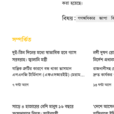
করা হয়েছে।
বিষয়:
গণঅধিকার
জাপা
ব
সম্পর্কিত
দুই-তিন দিনের মধ্যে স্বাভাবিক হবে গ্যাস
নদী দূষণ রো
সরবরাহ: জ্বালানি মন্ত্রী
নির্দেশ প্রধানমন
যান্ত্রিক ত্রুটির কারণে বন্ধ থাকা ভাসমান
রাজধানীসহ দে
এলএনজি টার্মিনাল (এফএসআরইউ) মেরামতের
দ্রুত কার্যকর
কাজ শেষ হওয়ার পর বৃহস্পতিবার বিকেল
দিয়েছেন প্রধা
৭ ঘণ্টা আগে
১৩ ঘণ্টা আগে
থেকেই আবার গ্যাস সরবরাহ...
বলেছেন, নদী
সাড়ে ৪ হাজারের বেশি মানুষ ১৬ বছরে
‘দেশে আসেন