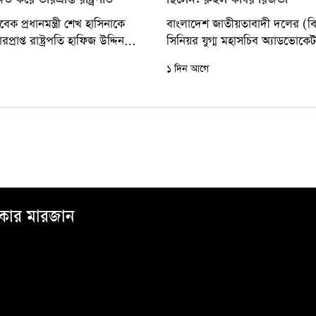
িত করে ভারপ্রাপ্ত রাষ্ট্রপতি
ছিলেন: রুহুল কবির রিজভী
াবেক প্রধানমন্ত্রী শেখ হাসিনাকে
বাংলাদেশ জাতীয়তাবাদী দলের (ব
প্রাপ্ত রাষ্ট্রপতি হাফিজ উদ্দিন
সিনিয়র যুগ্ম মহাসচিব অ্যাডভোকেট
েন, তিনি দেশে ফেরার ঘোষণা
রিজভী বলেছেন, ক্ষমতাচ্যুত সাবেক প্
১ দিন আগে
রাজপথেই...
শেখ হাসিনা ইতিহাসের নিকৃষ্টতম ও.
্দকার মারজান