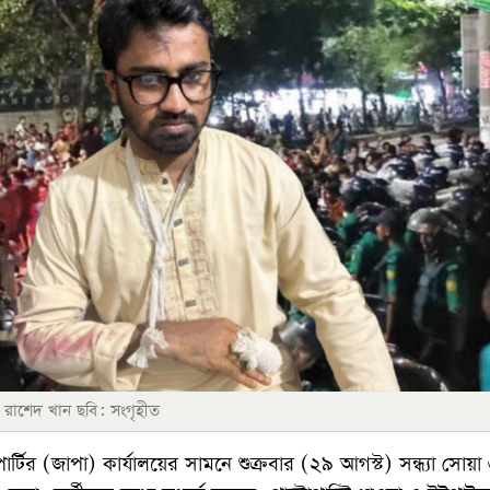
রাশেদ খান ছবি: সংগৃহীত
্টির (জাপা) কার্যালয়ের সামনে শুক্রবার (২৯ আগস্ট) সন্ধ্যা সোয়া