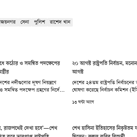
িজয়নগর
সেনা
পুলিশ
রাশেদ খান
ধে কঠোর ও সমন্বিত পদক্ষেপের
২০ আগস্ট রাষ্ট্রপতি নির্বাচন, ম
্ত্রীর
আগস্ট
শের নদীগুলোর দূষণ নিয়ন্ত্রণে
দেশের ২৪তম রাষ্ট্রপতি নির্বাচনে
 ও সমন্বিত পদক্ষেপ গ্রহণের নির্দেশ
ঘোষণা করেছে নির্বাচন কমিশন (ইস
নমন্ত্রী তারেক রহমান। তিনি
বৃহস্পতিবার রাজধানীর আগারগাঁও
১৩ ঘণ্টা আগে
 দূষণ...
জ্যেষ্ঠ সচিব আখতার আহমেদ আনুষ
তপশিল...
, রাজপথেই দেখা হবে’—শেখ
শেখ হাসিনা ইতিহাসের নিকৃষ্টতম ফ্