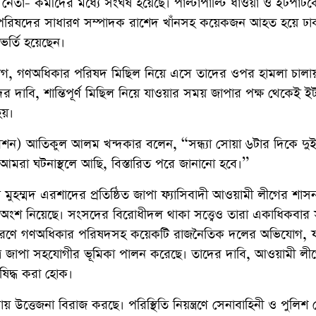
তা- কর্মীদের মধ্যে সংঘর্ষ হয়েছে। পাল্টাপাল্টি ধাওয়া ও ইটপাট
 পরিষদের সাধারণ সম্পাদক রাশেদ খাঁনসহ কয়েকজন আহত হয়ে ঢা
র্তি হয়েছেন।
যোগ, গণঅধিকার পরিষদ মিছিল নিয়ে এসে তাদের ওপর হামলা চালা
দাবি, শান্তিপূর্ণ মিছিল নিয়ে যাওয়ার সময় জাপার পক্ষ থেকেই 
হয়।
েশন) আতিকুল আলম খন্দকার বলেন, “সন্ধ্যা সোয়া ৬টার দিকে দুই
 আমরা ঘটনাস্থলে আছি, বিস্তারিত পরে জানানো হবে।”
ুহম্মদ এরশাদের প্রতিষ্ঠিত জাপা ফ্যাসিবাদী আওয়ামী লীগের শাস
চনে অংশ নিয়েছে। সংসদের বিরোধীদল থাকা সত্ত্বেও তারা একাধিকবা
 কারণে গণঅধিকার পরিষদসহ কয়েকটি রাজনৈতিক দলের অভিযোগ, ফ্
্রে জাপা সহযোগীর ভূমিকা পালন করেছে। তাদের দাবি, আওয়ামী লী
িষিদ্ধ করা হোক।
উত্তেজনা বিরাজ করছে। পরিস্থিতি নিয়ন্ত্রণে সেনাবাহিনী ও পুলিশ