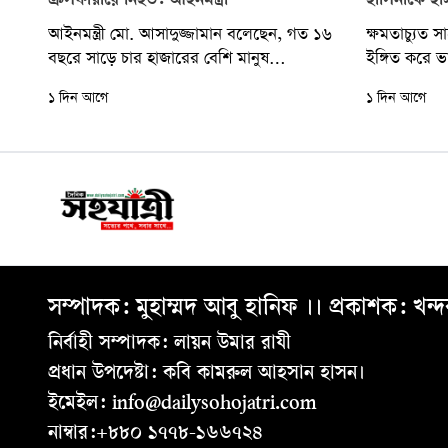
ক্রসফায়ারে নিহত: আইনমন্ত্রী
হাসিনাকে ইঙ্গ
আইনমন্ত্রী মো. আসাদুজ্জামান বলেছেন, গত ১৬
ক্ষমতাচ্যুত স
বছরে সাড়ে চার হাজারের বেশি মানুষ
ইঙ্গিত করে ভার
বিচারবহির্ভূত হত্যাকাণ্ডের শিকার হয়েছেন বলে
আহমেদ বলেছ
১ দিন আগে
১ দিন আগে
অভিযোগ রয়েছে। একই...
দিলে জনগণ 
সম্পাদক: মুহাম্মদ আবু হানিফ ।। প্রকাশক: খন
নির্বাহী সম্পাদক: লায়ন উমার রাযী
প্রধান উপদেষ্টা: কবি কামরুল আহসান হাসন।
ইমেইল: info@dailysohojatri.com
নাম্বার:+৮৮০ ১৭৭৮-১৬৬৭২৪